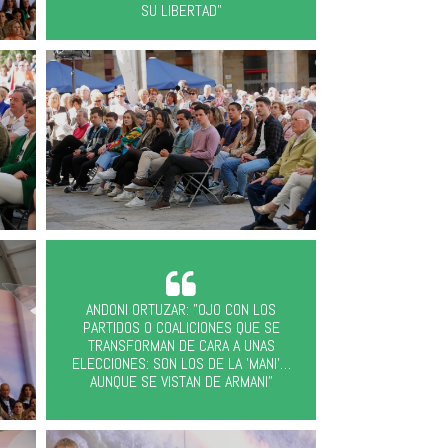
SU LIBERTAD"
ANDONI ORTUZAR: "OJO CON LOS
PARTIDOS O COALICIONES QUE SE
TRANSFORMAN DE CARA A UNAS
ELECCIONES: SON LOS DE LA 'MANI'…
AUNQUE SE VISTAN DE ARMANI"