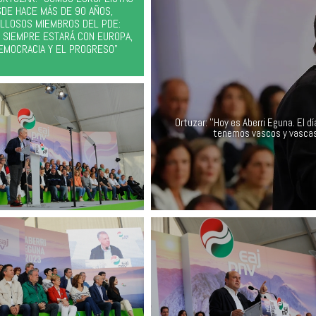
DE HACE MÁS DE 90 AÑOS,
LLOSOS MIEMBROS DEL PDE:
 SIEMPRE ESTARÁ CON EUROPA,
EMOCRACIA Y EL PROGRESO"
Ortuzar: ''Hoy es Aberri Eguna. El d
tenemos vascos y vascas p