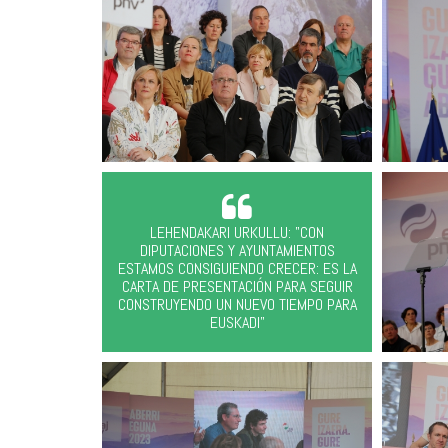
LEHENDAKARI URKULLU: "CON
DIPUTACIONES Y AYUNTAMIENTOS
ESTAMOS CONSIGUIENDO CRECER: ES LA
CARTA DE PRESENTACIÓN PARA SEGUIR
CONSTRUYENDO UN NUEVO TIEMPO PARA
EUSKADI"