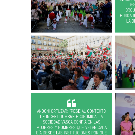
DES
ORGU
EUSKADI
LA D
ANDONI ORTUZAR: "PESE AL CONTEXTO
DE INCERTIDUMBRE ECONÓMICA, LA
SOCIEDAD VASCA CONFÍA EN LAS
MUJERES Y HOMBRES QUE VELAN CADA
DÍA DESDE LAS INSTITUCIONES POR QUE