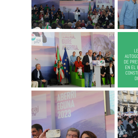
L
AUTOG
DE PRE
EN EL 
CONST
D